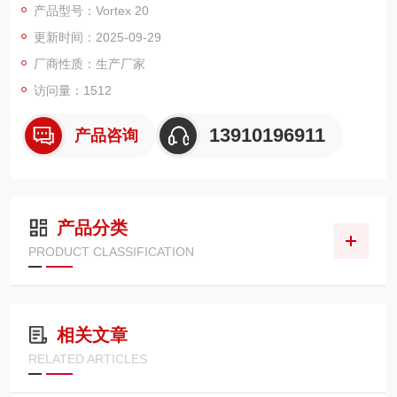
产品型号：Vortex 20
疲劳载荷/Max.Sine：±20000N
更新时间：2025-09-29
测试频率(Max)：100Hz
线速度(Max)：1.0m/s
厂商性质：生产厂家
行程：±40mm
访问量：1512
13910196911
产品咨询
产品分类
PRODUCT CLASSIFICATION
相关文章
RELATED ARTICLES