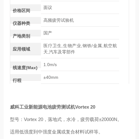
面议
价格区间
高频疲劳试验机
仪器种类
国产
产地类别
医疗卫生,生物产业,钢铁/金属,航空航
应用领域
天,汽车及零部件
1.0m/s
线速度(Max)
±40mm
行程
威科工业
新能源电池疲劳测试
机Vortex 20
型号：Vortex 20，
落地式，水冷，
疲劳载荷±20000N。
适用低强度到中强度金属或复合材料试样等。