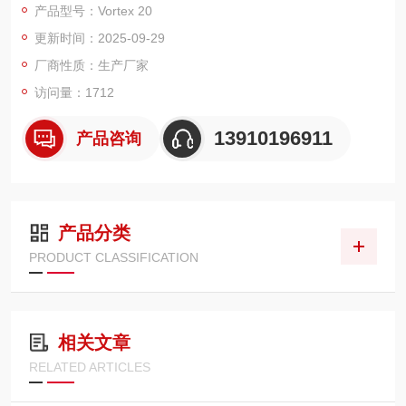
产品型号：Vortex 20
疲劳载荷/Max.Sine：±20000N
更新时间：2025-09-29
测试频率(Max)：100Hz
线速度(Max)：1.0m/s
厂商性质：生产厂家
行程：±40mm
访问量：1712
13910196911
产品咨询
产品分类
PRODUCT CLASSIFICATION
相关文章
RELATED ARTICLES