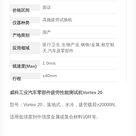
面议
价格区间
高频疲劳试验机
仪器种类
国产
产地类别
医疗卫生,生物产业,钢铁/金属,航空航
应用领域
天,汽车及零部件
1.0m/s
线速度(Max)
±40mm
行程
威科工业
汽车零部件疲劳性能测试
机Vortex 20
型号：Vortex 20，
落地式，水冷，
疲劳载荷±20000N。
适用低强度到中强度金属或复合材料试样等。