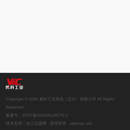
Copyright © 2026 威科工业系统（北京）有限公司 All Rights
Reserved
备案号：
京ICP备2024051882号-2
技术支持：
化工仪器网
管理登录
sitemap.xml