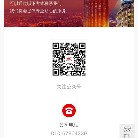
可以通过以下方式联系我们
我们将会提供专业贴心的服务
关注公众号
公司电话
010-67864339
联系