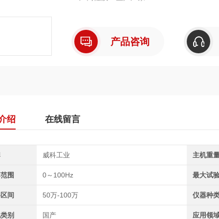
产品咨询
介绍
在线留言
牌
威科工业
主机重
率范围
0～100Hz
最大试
格区间
50万-100万
仪器种
地类别
国产
应用领