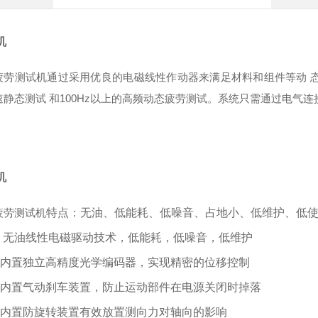
机
疲劳测试机
通过采用优良的电磁线性作动器来满足材料和组件等动
速静态测试
和
100Hz
以上的高频动态疲劳测试。系统只需通过电气连
机
疲劳测试
机
特点：无油、低能耗、低噪音、占地小、低维护、低
.
无油线性电磁驱动技术，低能耗，低噪音，低维护
内置独立高精度光学编码器，实现精密的位移控制
内置气动刹车装置，防止运动部件在电源关闭时掉落
内置防旋转装置有效放置测向力对轴向的影响