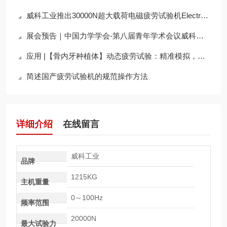
威科工业推出30000N超大载荷电磁疲劳试验机ElectroFati 5130
展会预告｜中国力学学会-第八届青年学术会议威科工业与您相约！
应用 |【骨内牙种植体】动态疲劳试验：精准模拟，确保种植体长期可靠性
简述国产疲劳试验机的规范操作方法
详细介绍
在线留言
威科工业
品牌
1215KG
主机重量
0～100Hz
频率范围
20000N
最大试验力