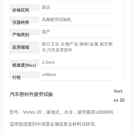
面议
价格区间
高频疲劳试验机
仪器种类
国产
产地类别
医疗卫生,生物产业,钢铁/金属,航空航
应用领域
天,汽车及零部件
1.0m/s
线速度(Max)
±40mm
行程
Vort
汽车密封件疲劳试验
ex 20
型号：Vortex 20，
落地式，水冷，
疲劳载荷±20000N。
适用低强度到中强度金属或复合材料试样等。