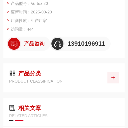
产品型号：Vortex 20
疲劳载荷/Max.Sine：±20000N
更新时间：2025-09-29
测试频率(Max)：100Hz
线速度(Max)：1.0m/s
厂商性质：生产厂家
行程：±40mm
访问量：444
13910196911
产品咨询
产品分类
PRODUCT CLASSIFICATION
相关文章
RELATED ARTICLES