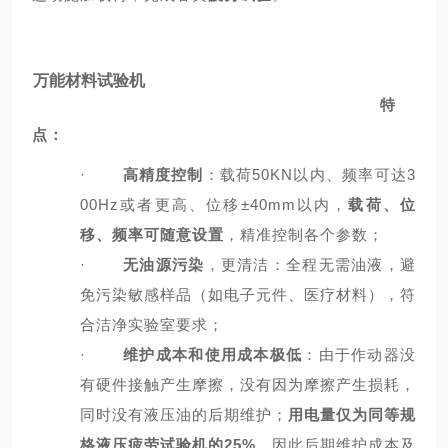
万能材料试验机
特
点：
·
高精度控制
：载荷50KN以内、频率可达3
00Hz或者更高、位移±40mm以内，
载荷、位
移、频率可随意设置
，精准控制各个参数；
·
无油源污染
，更清洁：全程无需油液，避
免污染敏感样品（如电子元件、医疗材料），符
合洁净实验室要求；
·
维护成本和使用成本极低
：由于作动器没
有硬件接触产生摩擦，没有因为摩擦产生损耗，
同时没有液压油的后期维护；
用电量仅为同等规
格液压疲劳试验机的25%
，因此后期维护成本及