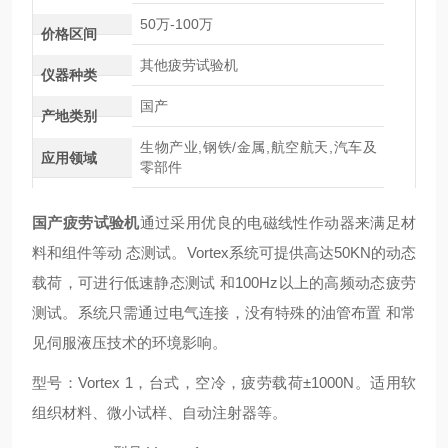
50万-100万
价格区间
其他疲劳试验机
仪器种类
国产
产地类别
生物产业,钢铁/金属,航空航天,汽车及
应用领域
零部件
国产
疲劳试验机
通过采用优良的电磁线性作动器来满足材
料和组件等动
态测试。
Vortex
系统可提供高达
50KN
的动态
载荷，可进行低速静态测试
和
100Hz
以上的高频动态疲劳
测试。系统只需通过电气连接，没有特殊的油管布置
和常
见伺服液压技术的环境影响。
型号：
Vortex 1
，台式，空冷，疲劳载荷
±1000N
。适用软
组织材料、微小试样、自动注射器等。