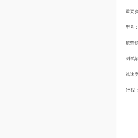
重要
型号
疲劳
测试
线速
行程