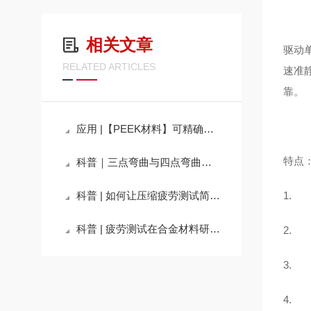
相关文章
驱动
RELATED ARTICLES
速准
靠。
应用 |【PEEK材料】可精确控制频率的高频疲劳试验
特点
科普｜三点弯曲与四点弯曲在疲劳测试中的区别
科普 | 如何让压缩疲劳测试简单化？
1.
科普 | 疲劳测试在合金材料研发中的重要性
2.
3.
4.