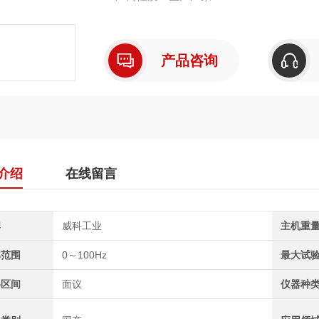
产品咨询
介绍
在线留言
牌
威科工业
主机重
率范围
0～100Hz
最大试
格区间
面议
仪器种