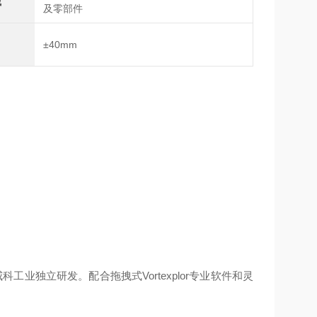
域
及零部件
±40mm
威科工业独立研发。配合拖拽式
Vortexplor
专业软件和灵
。