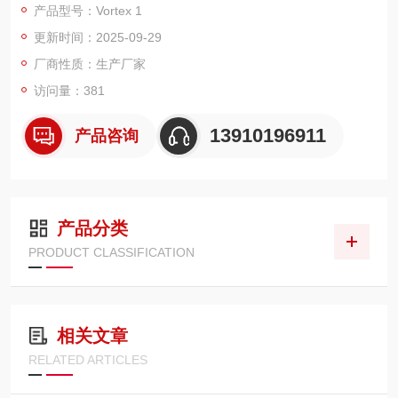
产品型号：Vortex 1
疲劳载荷/Max.Sine：±1000N
更新时间：2025-09-29
测试频率（Max）：100Hz
线速度（Max）：2.0m/s
厂商性质：生产厂家
行程：±35mm
访问量：381
13910196911
产品咨询
产品分类
PRODUCT CLASSIFICATION
相关文章
RELATED ARTICLES