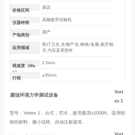
面议
价格区间
高频疲劳试验机
仪器种类
国产
产地类别
医疗卫生,生物产业,钢铁/金属,航空航
应用领域
天,汽车及零部件
2.0m/s
线速度（Ma
x）
±35mm
行程
Vort
腐蚀环境力学测试设备
ex 1
型号：Vortex 1，台式，空冷，疲劳载荷±1000N。适用软
组织材料、微小试样、自动注射器等。
Vort