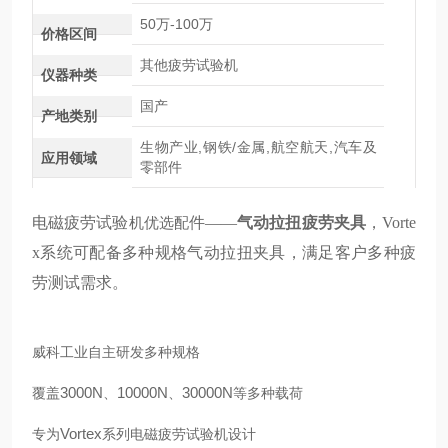
50万-100万
价格区间
其他疲劳试验机
仪器种类
国产
产地类别
生物产业,钢铁/金属,航空航天,汽车及
应用领域
零部件
电磁疲劳试验
机
优选
配
件——
气动拉扭疲劳夹具
，Vorte
x系统可配备多种规格气动拉扭夹具，满足客户多种疲
劳测试需求。
威科工业自主研发多种规格
3000N
10000N
30000N
覆盖
、
、
等多种载荷
Vortex
专为
系列电磁疲劳试验机设计