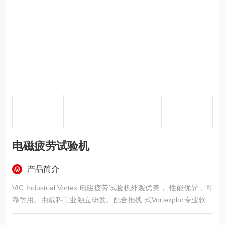
电磁疲劳试验机
产品简介
VIC Industrial Vortex 电磁疲劳试验机外观优美， 性能优异，可
靠耐用。由威科工业独立研发。配合拖拽 式Vortexplor专业软件
和灵活 多变的工装夹具，能够适应复杂的应用测试场景并提供 准
确的测试结果。