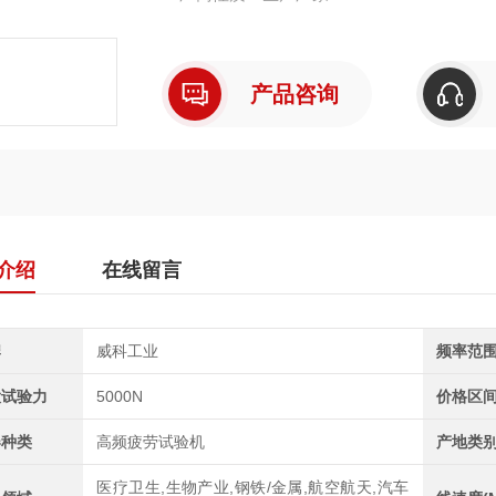
行程：±40mm
产品咨询
介绍
在线留言
牌
威科工业
频率范
大试验力
5000N
价格区
器种类
高频疲劳试验机
产地类
医疗卫生,生物产业,钢铁/金属,航空航天,汽车