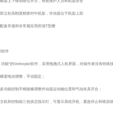
 横梁上下移动限位开关，有效保护人员和机器安全
 双立柱高刚度精密对中机架，作动器位于机架上部
 配备常规和非常规应用所须T型槽
和软件
 功能*的
Vortexplor
软件，采用拖拽式人机界面，对操作者没有特殊
 横梁电动调整，手动固定；
 多功能控制手柄能够调整作动器运动轴位置和气动夹具开合；
 主机和控制箱三色状态指示灯，可显示系统开机，紧急停止和错误