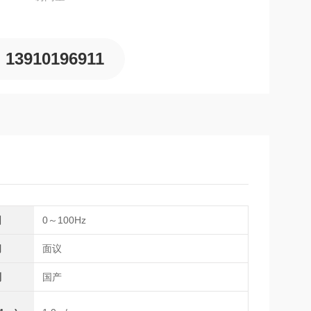
13910196911
围
0～100Hz
间
面议
别
国产