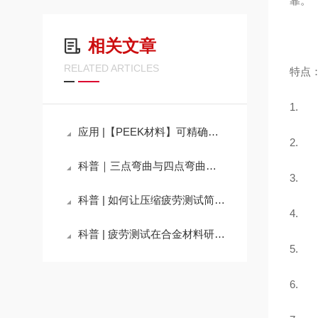
靠。
相关文章
RELATED ARTICLES
特点
1.
应用 |【PEEK材料】可精确控制频率的高频疲劳试验
2.
科普｜三点弯曲与四点弯曲在疲劳测试中的区别
3.
科普 | 如何让压缩疲劳测试简单化？
4.
科普 | 疲劳测试在合金材料研发中的重要性
5.
6.