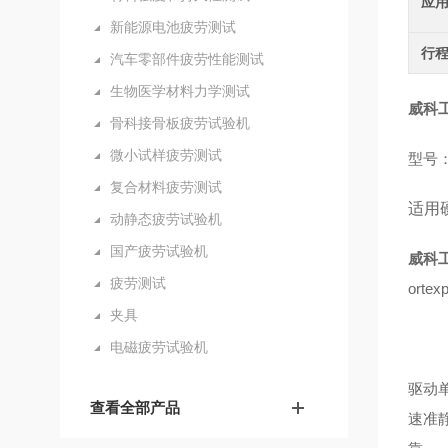
应
新能源电池疲劳测试
行
汽车零部件疲劳性能测试
生物医学材料力学测试
威科
骨科接骨板疲劳试验机
微小试样疲劳测试
型号：V
复合材料疲劳测试
适用
动静态疲劳试验机
国产疲劳试验机
威科
疲劳测试
ort
夹具
电磁疲劳试验机
驱动
查看全部产品
速准