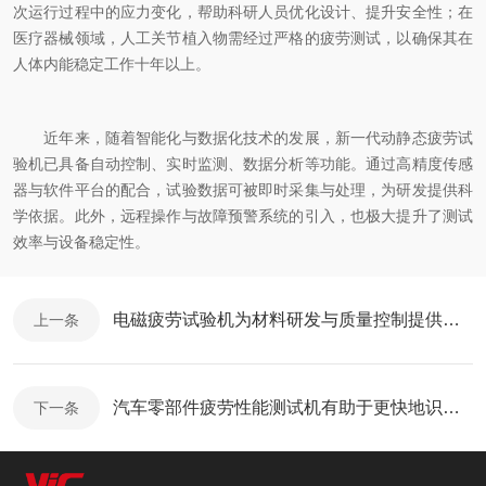
次运行过程中的应力变化，帮助科研人员优化设计、提升安全性；在
医疗器械领域，人工关节植入物需经过严格的疲劳测试，以确保其在
人体内能稳定工作十年以上。
近年来，随着智能化与数据化技术的发展，新一代动静态疲劳试
验机已具备自动控制、实时监测、数据分析等功能。通过高精度传感
器与软件平台的配合，试验数据可被即时采集与处理，为研发提供科
学依据。此外，远程操作与故障预警系统的引入，也极大提升了测试
效率与设备稳定性。
电磁疲劳试验机为材料研发与质量控制提供了有力保障
上一条
汽车零部件疲劳性能测试机有助于更快地识别出潜在问题
下一条