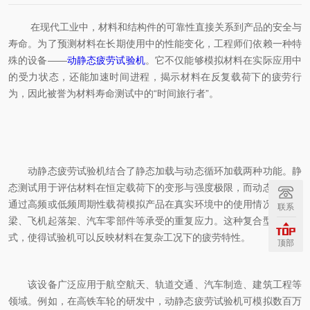
在现代工业中，材料和结构件的可靠性直接关系到产品的安全与
寿命。为了预测材料在长期使用中的性能变化，工程师们依赖一种特
殊的设备——
动静态疲劳试验机
。它不仅能够模拟材料在实际应用中
的受力状态，还能加速时间进程，揭示材料在反复载荷下的疲劳行
为，因此被誉为材料寿命测试中的“时间旅行者”。
动静态疲劳试验机结合了静态加载与动态循环加载两种功能。静
态测试用于评估材料在恒定载荷下的变形与强度极限，而动态测试则
通过高频或低频周期性载荷模拟产品在真实环境中的使用情况，如桥
联系
梁、飞机起落架、汽车零部件等承受的重复应力。这种复合型测试方
式，使得试验机可以反映材料在复杂工况下的疲劳特性。
顶部
该设备广泛应用于航空航天、轨道交通、汽车制造、建筑工程等
领域。例如，在高铁车轮的研发中，动静态疲劳试验机可模拟数百万